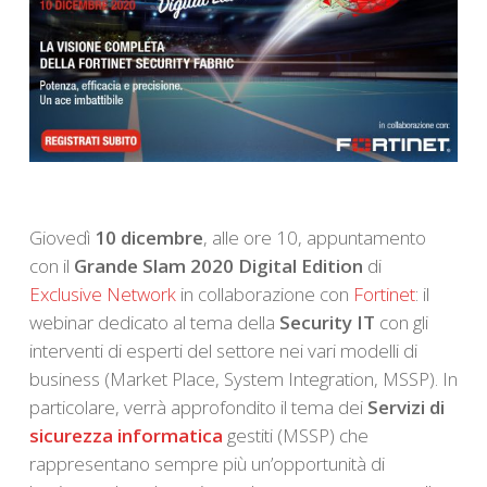
Giovedì
10 dicembre
, alle ore 10, appuntamento
con il
Grande Slam 2020 Digital Edition
di
Exclusive Network
in collaborazione con
Fortinet
: il
webinar dedicato al tema della
Security IT
con gli
interventi di esperti del settore nei vari modelli di
business (Market Place, System Integration, MSSP).
In
particolare, verrà approfondito il tema dei
Servizi di
sicurezza informatica
gestiti (MSSP) che
rappresentano sempre più un’opportunità di