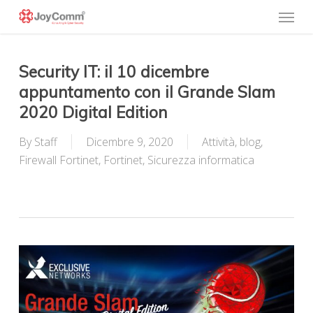
Skip
Menu
to
main
content
Security IT: il 10 dicembre
appuntamento con il Grande Slam
2020 Digital Edition
By
Staff
Dicembre 9, 2020
Attività
,
blog
,
Firewall Fortinet
,
Fortinet
,
Sicurezza informatica