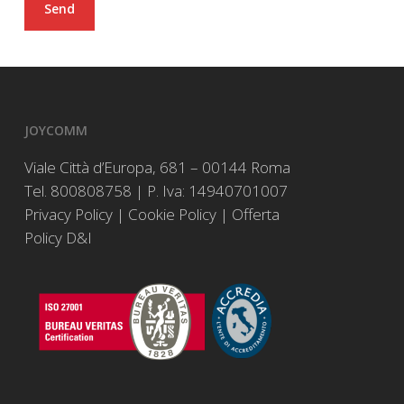
JOYCOMM
Viale Città d’Europa, 681 – 00144 Roma
Tel. 800808758 | P. Iva: 14940701007
Privacy Policy
|
Cookie Policy
|
Offerta
Policy D&I