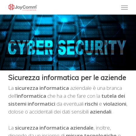
Skip
Menu
to
main
content
Sicurezza informatica per le aziende
La
sicurezza informatica
aziendale è una branca
dell’
informatica
che ha a che fare con la
tutela dei
sistemi informatici
da eventuali
rischi
e
violazioni
,
dolose o accidentali dei dati sensibili
aziendali
.
La
sicurezza
informatica
aziendale
, inoltre,
dipende da un insieme di
misure
tecnologiche
e