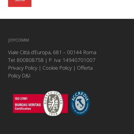
JOYCOMM
Viale Città d’Europa, 681 – 00144 Roma
Tel. 800808758 | P. Iva: 14940701007
Privacy Policy
|
Cookie Policy
|
Offerta
Policy D&I