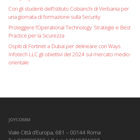
Con gli studenti dell’Istituto Cobianchi di Verbania per
una giornata di formazione sulla Security
Proteggere l’Operational Technology: Strategie e Best
Practice per la Sicurezza
Ospiti di Fortinet a Dubai per delineare con Ways
Infotech LLC gli obiettivi del 2024 sul mercato medio-
orientale
JOYCOMM
Viale Città d’Europa, 681 – 00144 Roma