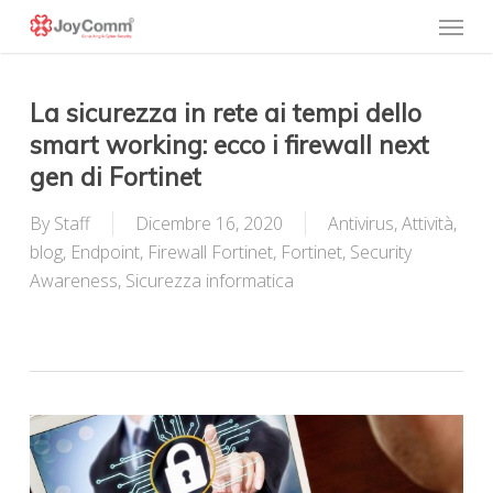
Skip
Menu
to
main
content
La sicurezza in rete ai tempi dello
smart working: ecco i firewall next
gen di Fortinet
By
Staff
Dicembre 16, 2020
Antivirus
,
Attività
,
blog
,
Endpoint
,
Firewall Fortinet
,
Fortinet
,
Security
Awareness
,
Sicurezza informatica