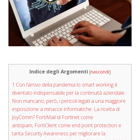
Indice degli Argomenti
[
nascondi
]
1
Con l’arrivo della pandemia lo smart working è
diventato indispensabile per la continuità aziendale.
Non mancano, però, i pericoli legati a una maggiore
esposizione a minacce informatiche. La ricetta di
JoyComm? FortiMail di Fortinet come
antispam, FortiClient come end point protection e
tanta Security Awareness per migliorare la