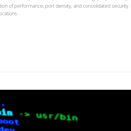
tion of performance, port density, and consolidated security
ocations.