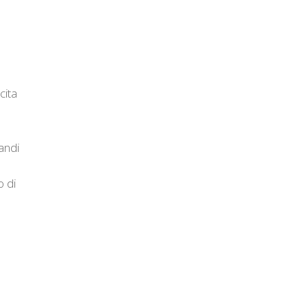
cita
randi
o di