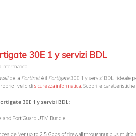
rtigate 30E 1 y servizi BDL
a informatica
wall
della
Fortinet
è il
Fortigate
30E 1 y servizi BDL: l’ideale p
oprio livello di
sicurezza informatica
. Scopri le caratteristiche
Fortigate 30E 1 y servizi BDL:
re and FortiGuard UTM Bundle
ces deliver up to 2.5 Gbps of firewall throughput plus multipl