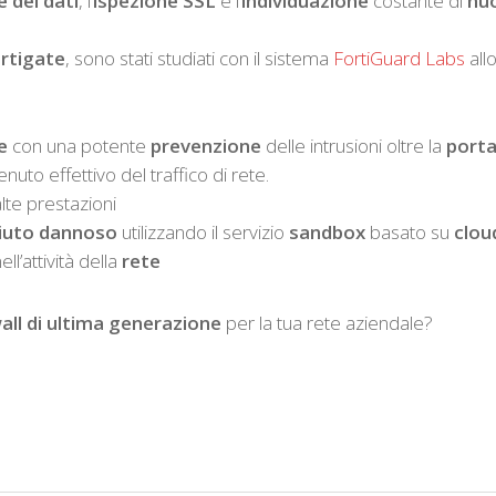
 dei dati
, l’
ispezione SSL
e l’
individuazione
costante di
nu
rtigate
, sono stati studiati con il sistema
FortiGuard Labs
all
e
con una potente
prevenzione
delle intrusioni oltre la
port
uto effettivo del traffico di rete.
lte prestazioni
iuto dannoso
utilizzando il servizio
sandbox
basato su
clou
ll’attività della
rete
all di ultima generazione
per la tua rete aziendale?