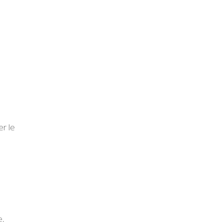
er le
e,