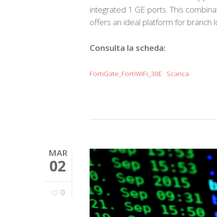
integrated 1 GE ports. This combina
offers an ideal platform for branch l
Consulta la scheda:
FortiGate_FortiWiFi_30E
Scarica
MAR
02
0