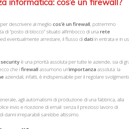
a informatica: cos’è un firewall?
per descrivere al meglio
cos’è un firewall
, potremmo
 di “posto di blocco” situato all’imbocco di una
rete
 ed eventualmente arrestare, il flusso di
dati
in entrata e in us
security
è una priorità assoluta per tutte le aziende, sia di g
ecco che i
firewall
assumono un’
importanza
assoluta: la
he
aziendali, infatti, è indispensabile per il regolare svolgiment
enerale, agli automatismi di produzione di una fabbrica, alla
lice invio e ricezione di email: senza il prezioso lavoro di
io di danni irreparabili sarebbe altissimo.