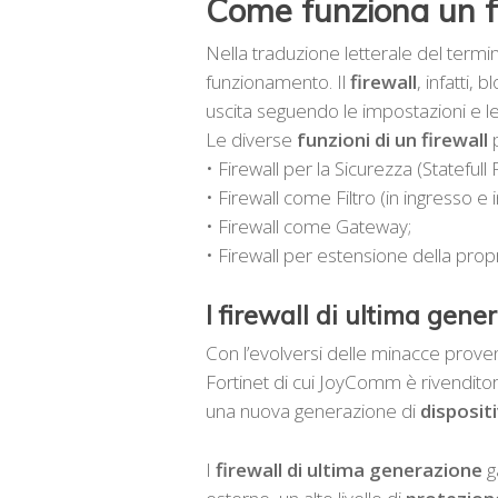
Come funziona un f
Nella traduzione letterale del termin
funzionamento. Il
firewall
, infatti, 
uscita seguendo le impostazioni e le 
Le diverse
funzioni di un firewall
p
• Firewall per la Sicurezza (Statefull
• Firewall come Filtro (in ingresso e i
• Firewall come Gateway;
• Firewall per estensione della pro
I firewall di ultima gene
Con l’evolversi delle minacce proven
Fortinet di cui JoyComm è rivendito
una nuova generazione di
dispositi
I
firewall di ultima generazione
g