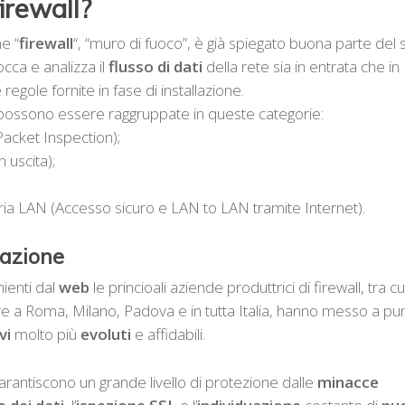
irewall?
e “
firewall
“, “muro di fuoco”, è già spiegato buona parte del 
blocca e analizza il
flusso di dati
della rete sia in entrata che in
regole fornite in fase di installazione.
ossono essere raggruppate in queste categorie:
 Packet Inspection);
n uscita);
pria LAN (Accesso sicuro e LAN to LAN tramite Internet).
razione
ienti dal
web
le princioali aziende produttrici di firewall, tra cu
re a Roma, Milano, Padova e in tutta Italia, hanno messo a pu
vi
molto più
evoluti
e affidabili.
arantiscono un grande livello di protezione dalle
minacce