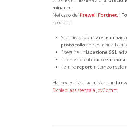
esterne, un alto livello di
protezione
minacce
.
Nel caso dei
firewall Fortinet
, i
Fo
scopo di:
Scoprire e
bloccare le minacc
protocollo
che esamina il conten
Eseguire un’
ispezione SSL
ad a
Riconoscere il
codice sconosc
Fornire
report
in tempo reale ne
Hai necessità di acquistare un
firew
Richiedi assistenza a JoyComm