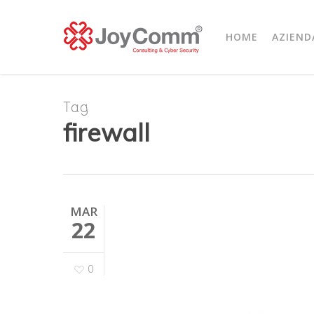
Skip
to
HOME
AZIEND
main
content
Tag
firewall
MAR
22
0