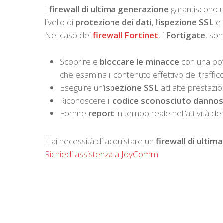
I
firewall di ultima generazione
garantiscono u
livello di
protezione dei dati
, l’
ispezione SSL
e l
Nel caso dei
firewall Fortinet
, i
Fortigate
, son
Scoprire e
bloccare le minacce
con una po
che esamina il contenuto effettivo del traffico
Eseguire un’
ispezione SSL
ad alte prestazio
Riconoscere il
codice sconosciuto danno
Fornire
report
in tempo reale nell’attività de
Hai necessità di acquistare un
firewall di ulti
Richiedi assistenza a JoyComm