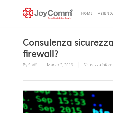
Skip
to
HOME
AZIEND
main
content
Consulenza sicurezza 
firewall?
By
Staff
Marzo 2, 2019
Sicurezza inform