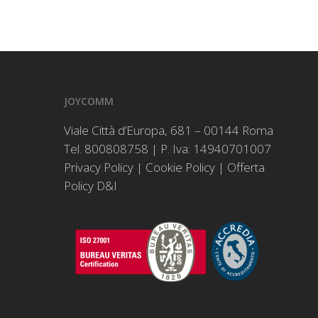
JOYCOMM
Viale Città d’Europa, 681 – 00144 Roma
Tel. 800808758 | P. Iva: 14940701007
Privacy Policy
|
Cookie Policy
|
Offerta
Policy D&I