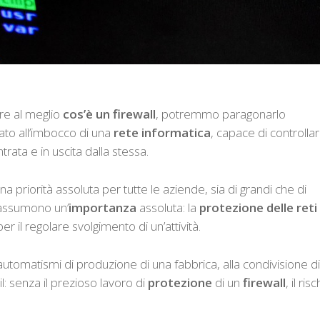
re al meglio
cos’è un firewall
, potremmo paragonarlo
ato all’imbocco di una
rete informatica
, capace di controlla
trata e in uscita dalla stessa.
na priorità assoluta per tutte le aziende, sia di grandi che di
ssumono un’
importanza
assoluta: la
protezione delle reti
per il regolare svolgimento di un’attività.
 automatismi di produzione di una fabbrica, alla condivisione di
l: senza il prezioso lavoro di
protezione
di un
firewall
, il ris