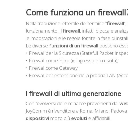
Come funziona un firewall
Nella traduzione letterale del termine “
firewall
“
funzionamento. Il
firewall
, infatti, blocca e analiz
le impostazioni e le regole fornite in fase di instal
Le diverse
funzioni di un firewall
possono esser
• Firewall per la Sicurezza (Statefull Packet Inspec
• Firewall come Filtro (in ingresso e in uscita);
• Firewall come Gateway;
• Firewall per estensione della propria LAN (Acc
I firewall di ultima generazione
Con l’evolversi delle minacce provenienti dal
we
JoyComm è rivenditore a Roma, Milano, Padova e 
dispositivi
molto più
evoluti
e affidabili.