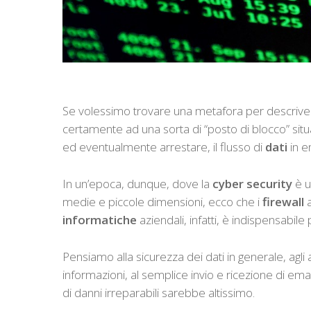
Se volessimo trovare una metafora per descrive
certamente ad una sorta di “posto di blocco” situ
ed eventualmente arrestare, il flusso di
dati
in en
In un’epoca, dunque, dove la
cyber security
è u
medie e piccole dimensioni, ecco che i
firewall
a
informatiche
aziendali, infatti, è indispensabile 
Pensiamo alla sicurezza dei dati in generale, agli
informazioni, al semplice invio e ricezione di emai
di danni irreparabili sarebbe altissimo.