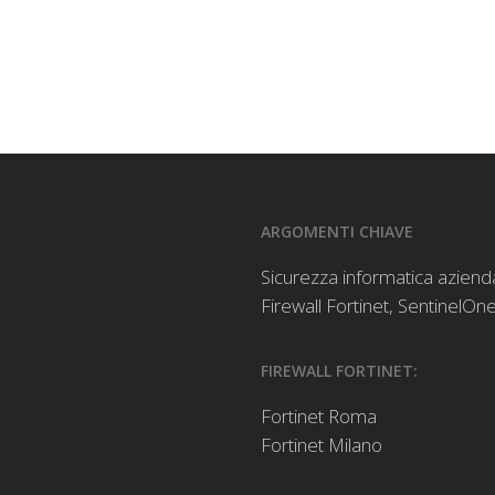
ARGOMENTI CHIAVE
Sicurezza informatica aziend
Firewall Fortinet
,
SentinelOne
FIREWALL FORTINET:
Fortinet Roma
Fortinet Milano