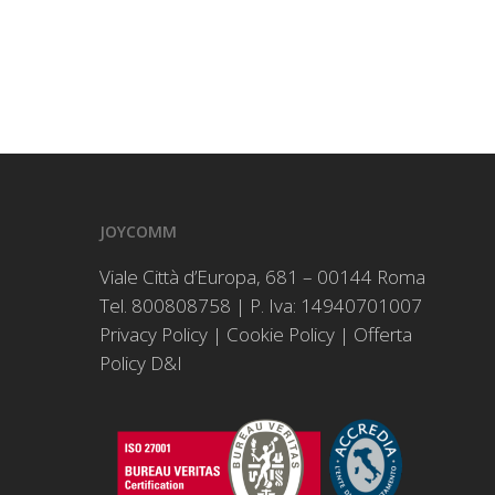
JOYCOMM
Viale Città d’Europa, 681 – 00144 Roma
Tel. 800808758 | P. Iva: 14940701007
Privacy Policy
|
Cookie Policy
|
Offerta
Policy D&I