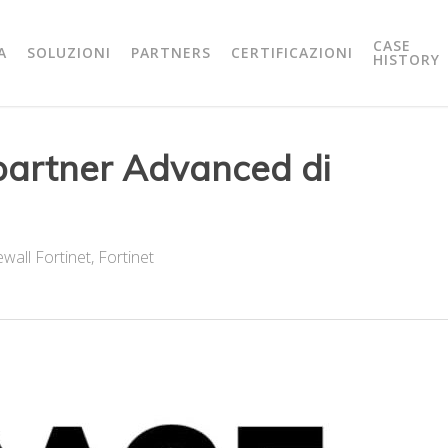
CASE
A
SOLUZIONI
PARTNERS
CERTIFICAZIONI
HISTORY
artner Advanced di
ewall Fortinet
,
Fortinet