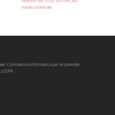
obiettivi del 2024 sul mercato
medio-orientale
ale
,
Consulenza informatica per le aziende
,
,
GDPR