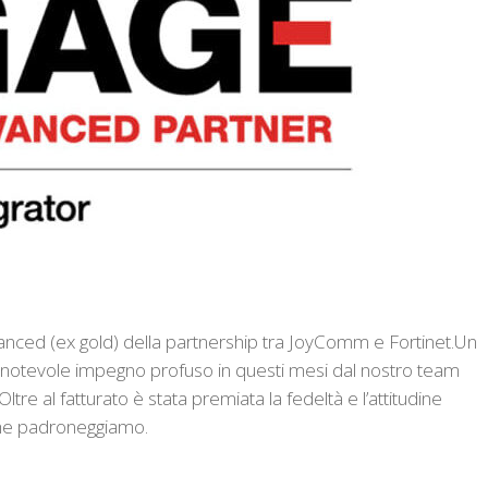
advanced (ex gold) della partnership tra JoyComm e Fortinet.
Un
l notevole impegno profuso in questi mesi dal nostro team
re al fatturato è stata premiata la fedeltà e l’attitudine
che padroneggiamo.