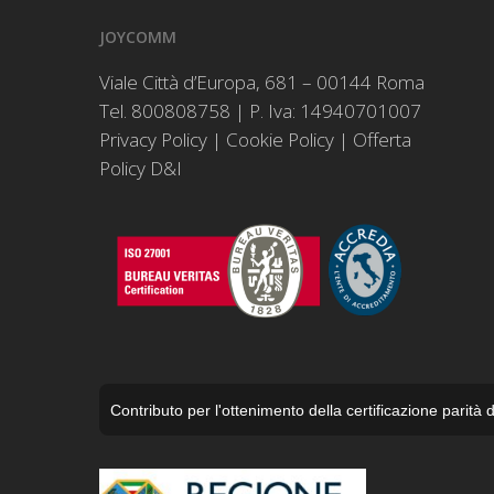
JOYCOMM
Viale Città d’Europa, 681 – 00144 Roma
Tel. 800808758 | P. Iva: 14940701007
Privacy Policy
|
Cookie Policy
|
Offerta
Policy D&I
Contributo per l'ottenimento della certificazione parit