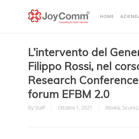
Skip
to
HOME
AZIEND
main
content
L’intervento del Gen
Filippo Rossi, nel cors
Research Conference 
forum EFBM 2.0
By
Staff
Ottobre 1, 2021
Attività
,
Sicurez