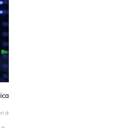
ica
ri di
 di