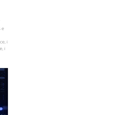
i
s e
ce, i
e, i