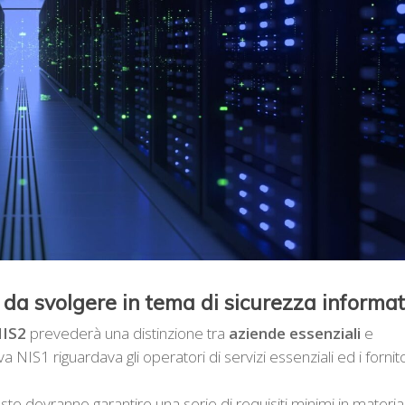
à da svolgere in tema di sicurezza informat
NIS2
prevederà una distinzione tra
aziende essenziali
e
va NIS1 riguardava gli operatori di servizi essenziali ed i fornito
te dovranno garantire una serie di requisiti minimi in materia