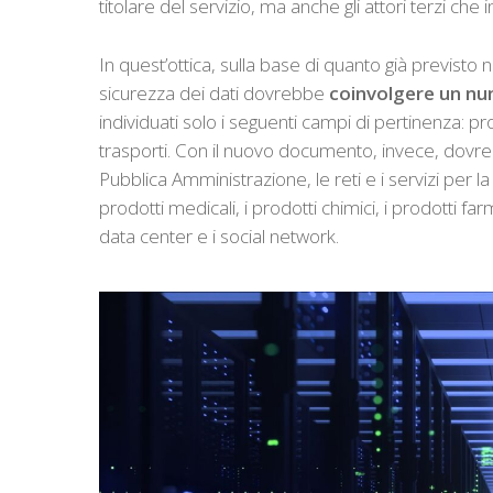
titolare del servizio, ma anche gli attori terzi che
In quest’ottica, sulla base di quanto già previsto 
sicurezza dei dati dovrebbe
coinvolgere un nu
individuati solo i seguenti campi di pertinenza: provi
trasporti. Con il nuovo documento, invece, dovr
Pubblica Amministrazione, le reti e i servizi per la
prodotti medicali, i prodotti chimici, i prodotti farma
data center e i social network.