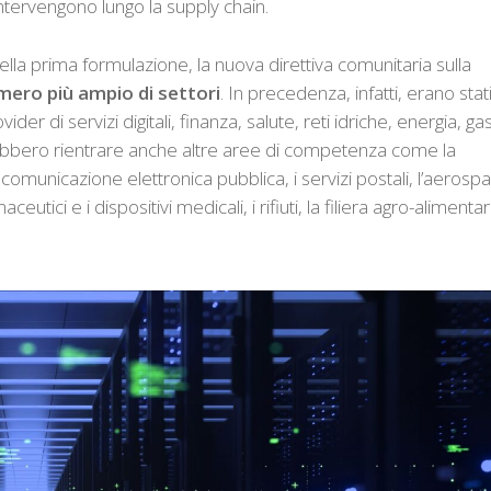
 intervengono lungo la supply chain.
nella prima formulazione, la nuova direttiva comunitaria sulla
mero più ampio di settori
. In precedenza, infatti, erano stat
der di servizi digitali, finanza, salute, reti idriche, energia, ga
ebbero rientrare anche altre aree di competenza come la
 comunicazione elettronica pubblica, i servizi postali, l’aerospa
ceutici e i dispositivi medicali, i rifiuti, la filiera agro-alimentar