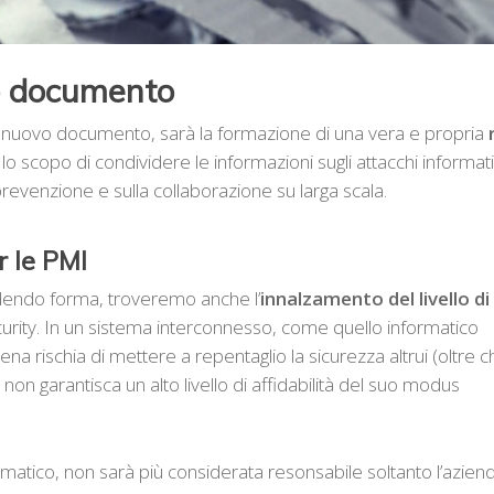
vo documento
à il nuovo documento, sarà la formazione di una vera e propria
scopo di condividere le informazioni sugli attacchi informati
 prevenzione e sulla collaborazione su larga scala.
r le PMI
endendo forma, troveremo anche l’
innalzamento del livello di
curity. In un sistema interconnesso, come quello informatico
ena rischia di mettere a repentaglio la sicurezza altrui (oltre c
on garantisca un alto livello di affidabilità del suo modus
matico, non sarà più considerata resonsabile soltanto l’azien