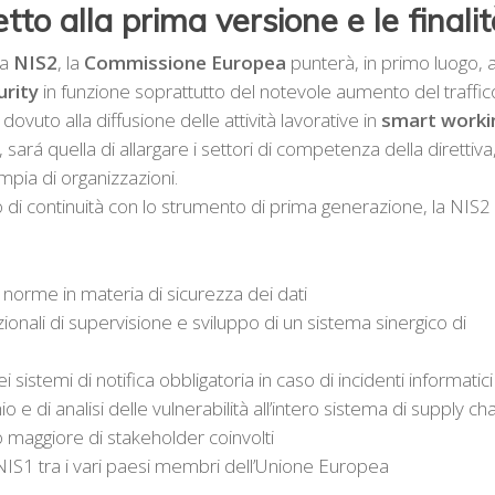
tto alla prima versione e le finali
la
NIS2
, la
Commissione Europea
punterà, in primo luogo, 
urity
in funzione soprattutto del notevole aumento del traffic
dovuto alla diffusione delle attività lavorative in
smart worki
 sará quella di allargare i settori di competenza della direttiva
pia di organizzazioni.
di continuità con lo strumento di prima generazione, la NIS2
 norme in materia di sicurezza dei dati
nali di supervisione e sviluppo di un sistema sinergico di
i sistemi di notifica obbligatoria in caso di incidenti informatici
 e di analisi delle vulnerabilità all’intero sistema di supply ch
maggiore di stakeholder coinvolti
NIS1 tra i vari paesi membri dell’Unione Europea