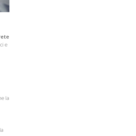
rete
ci e
he la
da