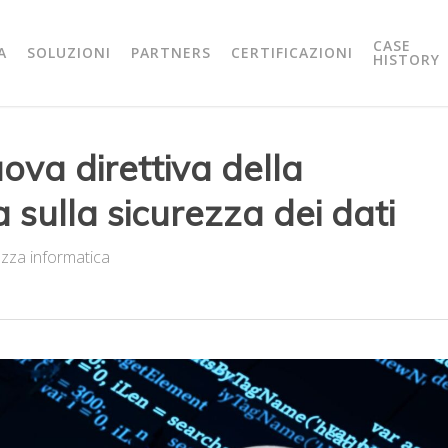
CASE
A
SOLUZIONI
PARTNERS
CERTIFICAZIONI
HISTORY
uova direttiva della
sulla sicurezza dei dati
ezza informatica