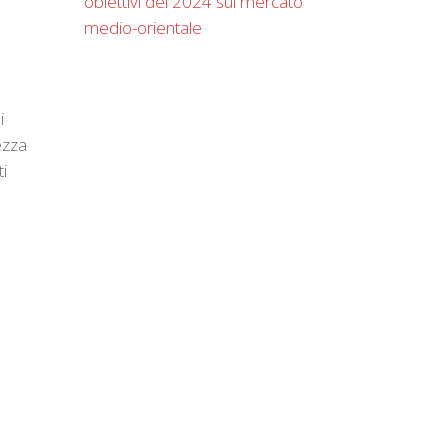
obiettivi del 2024 sul mercato
medio-orientale
i
ezza
ti