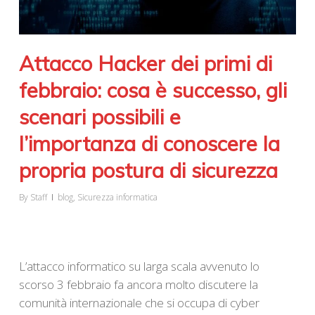
Attacco Hacker dei primi di
febbraio: cosa è successo, gli
scenari possibili e
l’importanza di conoscere la
propria postura di sicurezza
By
Staff
blog
,
Sicurezza informatica
L’attacco informatico su larga scala avvenuto lo
scorso 3 febbraio fa ancora molto discutere la
comunità internazionale che si occupa di cyber