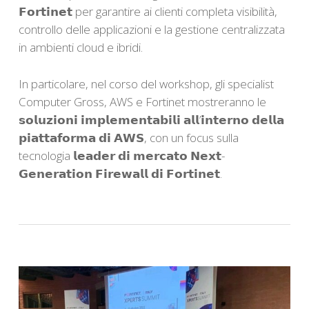
𝗙𝗼𝗿𝘁𝗶𝗻𝗲𝘁 per garantire ai clienti completa visibilità,
controllo delle applicazioni e la gestione centralizzata
in ambienti cloud e ibridi.
In particolare, nel corso del workshop, gli specialist
Computer Gross, AWS e Fortinet mostreranno le
𝘀𝗼𝗹𝘂𝘇𝗶𝗼𝗻𝗶 𝗶𝗺𝗽𝗹𝗲𝗺𝗲𝗻𝘁𝗮𝗯𝗶𝗹𝗶 𝗮𝗹𝗹’𝗶𝗻𝘁𝗲𝗿𝗻𝗼 𝗱𝗲𝗹𝗹𝗮
𝗽𝗶𝗮𝘁𝘁𝗮𝗳𝗼𝗿𝗺𝗮 𝗱𝗶 𝗔𝗪𝗦, con un focus sulla
tecnologia 𝗹𝗲𝗮𝗱𝗲𝗿 𝗱𝗶 𝗺𝗲𝗿𝗰𝗮𝘁𝗼 𝗡𝗲𝘅𝘁-
𝗚𝗲𝗻𝗲𝗿𝗮𝘁𝗶𝗼𝗻 𝗙𝗶𝗿𝗲𝘄𝗮𝗹𝗹 𝗱𝗶 𝗙𝗼𝗿𝘁𝗶𝗻𝗲𝘁.