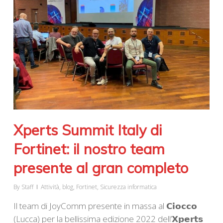
Xperts Summit Italy di
Fortinet: il nostro team
presente al gran completo
By
Staff
Attività
,
blog
,
Fortinet
,
Sicurezza informatica
Il team di JoyComm presente in massa al 𝗖𝗶𝗼𝗰𝗰𝗼
(Lucca) per la bellissima edizione 2022 dell’𝗫𝗽𝗲𝗿𝘁𝘀