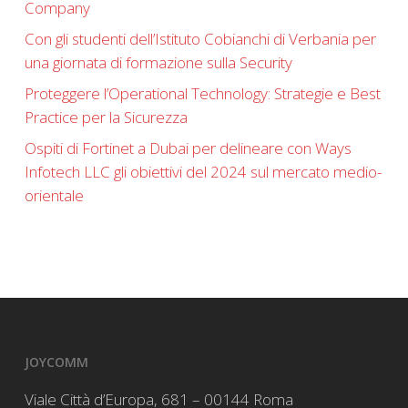
Company
Con gli studenti dell’Istituto Cobianchi di Verbania per
una giornata di formazione sulla Security
Proteggere l’Operational Technology: Strategie e Best
Practice per la Sicurezza
Ospiti di Fortinet a Dubai per delineare con Ways
Infotech LLC gli obiettivi del 2024 sul mercato medio-
orientale
JOYCOMM
Viale Città d’Europa, 681 – 00144 Roma