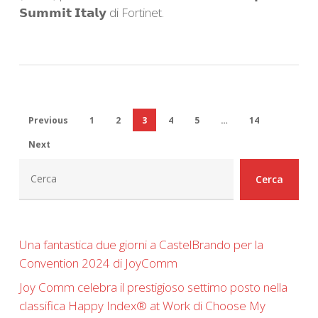
𝗦𝘂𝗺𝗺𝗶𝘁 𝗜𝘁𝗮𝗹𝘆 di Fortinet.
Previous
1
2
3
4
5
…
14
Next
Cerca
Cerca
Una fantastica due giorni a CastelBrando per la
Convention 2024 di JoyComm
Joy Comm celebra il prestigioso settimo posto nella
classifica Happy Index®️ at Work di Choose My