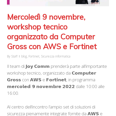
Mercoledì 9 novembre,
workshop tecnico
organizzato da Computer
Gross con AWS e Fortinet
By
Staff
blog
,
Fortinet
,
Sicurezza informatica
Il team di 𝗝𝗼𝘆 𝗖𝗼𝗺𝗺 prenderà parte all’importante
workshop tecnico, organizzato da 𝗖𝗼𝗺𝗽𝘂𝘁𝗲𝗿
𝗚𝗿𝗼𝘀𝘀 con 𝗔𝗪𝗦 e 𝗙𝗼𝗿𝘁𝗶𝗻𝗲𝘁, in programma
𝗺𝗲𝗿𝗰𝗼𝗹𝗲𝗱ì 𝟵 𝗻𝗼𝘃𝗲𝗺𝗯𝗿𝗲 𝟮𝟬𝟮𝟮 dalle 10:00 alle
16:00.
Al centro dell’incontro l’ampio set di soluzioni di
sicurezza pienamente integrate fornite da 𝗔𝗪𝗦 e