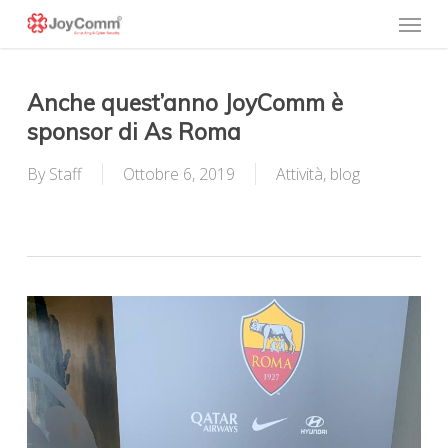
Skip
Menu
to
main
content
Anche quest’anno JoyComm è
sponsor di As Roma
By
Staff
Ottobre 6, 2019
Attività
,
blog