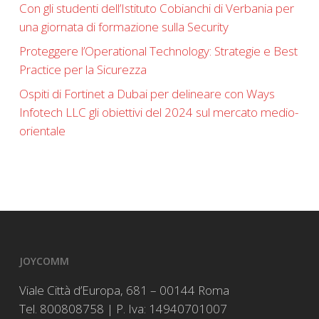
Con gli studenti dell’Istituto Cobianchi di Verbania per
una giornata di formazione sulla Security
Proteggere l’Operational Technology: Strategie e Best
Practice per la Sicurezza
Ospiti di Fortinet a Dubai per delineare con Ways
Infotech LLC gli obiettivi del 2024 sul mercato medio-
orientale
JOYCOMM
Viale Città d’Europa, 681 – 00144 Roma
Tel. 800808758 | P. Iva: 14940701007