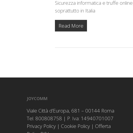
Sicurezza informatica e truffe online,
soprattutto in Italia
Read More
JOYCOMM
Viale Città d’Europa, 681 – 00144 Roma
Tel. 800808758 | P. Iva: 14940701007
Privacy Policy
|
Cookie Policy
|
Offerta