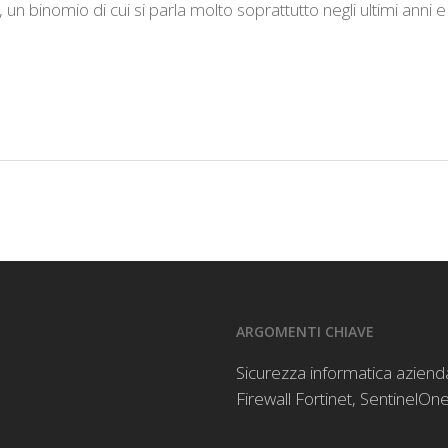
 un binomio di cui si parla molto soprattutto negli ultimi anni e
ARGOMENTI CHIAVE
Sicurezza informatica aziend
Firewall Fortinet
,
SentinelOne