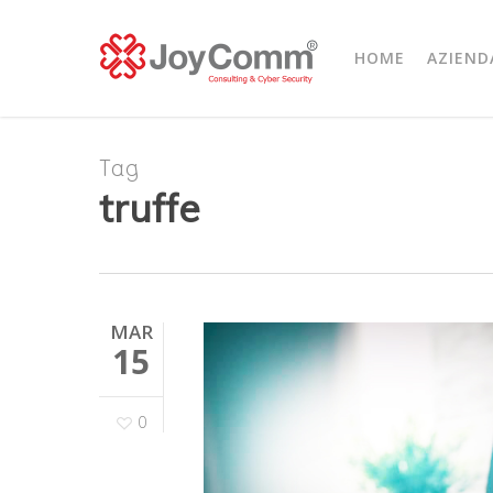
Skip
to
HOME
AZIEND
main
content
Tag
truffe
MAR
15
0